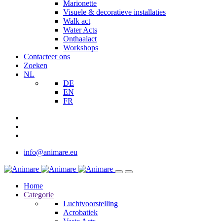
Marionette
Visuele & decoratieve installaties
Walk act
Water Acts
Onthaalact
Workshops
Contacteer ons
Zoeken
NL
DE
EN
FR
info@animare.eu
Home
Categorie
Luchtvoorstelling
Acrobatiek