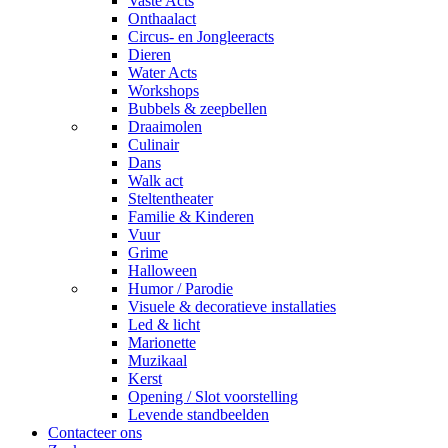
Vaste Acts
Onthaalact
Circus- en Jongleeracts
Dieren
Water Acts
Workshops
Bubbels & zeepbellen
Draaimolen
Culinair
Dans
Walk act
Steltentheater
Familie & Kinderen
Vuur
Grime
Halloween
Humor / Parodie
Visuele & decoratieve installaties
Led & licht
Marionette
Muzikaal
Kerst
Opening / Slot voorstelling
Levende standbeelden
Contacteer ons