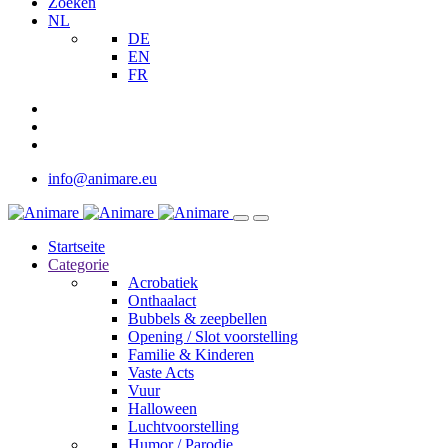
Zoeken
NL
DE
EN
FR
info@animare.eu
Startseite
Categorie
Acrobatiek
Onthaalact
Bubbels & zeepbellen
Opening / Slot voorstelling
Familie & Kinderen
Vaste Acts
Vuur
Halloween
Luchtvoorstelling
Humor / Parodie