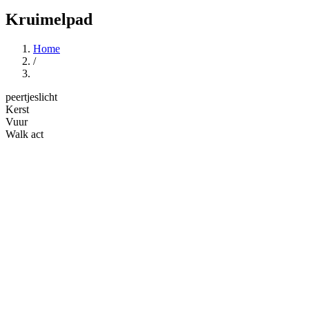
Kruimelpad
Home
/
peertjeslicht
Kerst
Vuur
Walk act
Met een traag puffend traktortje rijden deze vuurboeren door de
straten. Ze brengen het peertjeslicht. Hier en daar houden ze halt en
laten ze de mensen letterlijk proeven van hun kunsten. Ben je even
moe? Dan mag je misschien wel een eindje met ze mee op hun
Toro. Deze act vult de straat met licht en warmte. Kijk en geniet.
Peertjeslicht is een mix van humor, circus- en vuurtechnieken.
Nadien gaat iedereen met een warmer hart naar huis!
De artiesten komen uit België