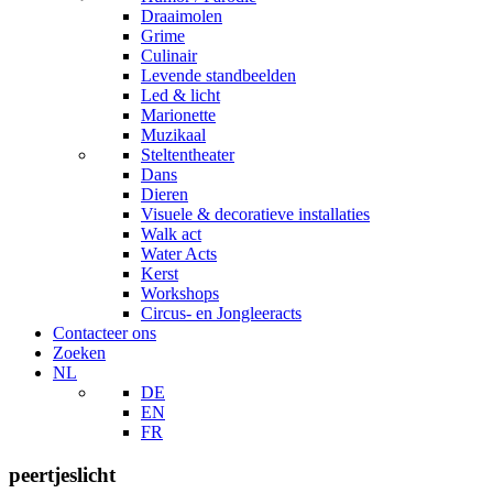
Draaimolen
Grime
Culinair
Levende standbeelden
Led & licht
Marionette
Muzikaal
Steltentheater
Dans
Dieren
Visuele & decoratieve installaties
Walk act
Water Acts
Kerst
Workshops
Circus- en Jongleeracts
Contacteer ons
Zoeken
NL
DE
EN
FR
peertjeslicht