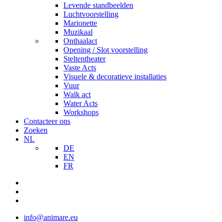
Levende standbeelden
Luchtvoorstelling
Marionette
Muzikaal
Onthaalact
Opening / Slot voorstelling
Steltentheater
Vaste Acts
Visuele & decoratieve installaties
Vuur
Walk act
Water Acts
Workshops
Contacteer ons
Zoeken
NL
DE
EN
FR
info@animare.eu