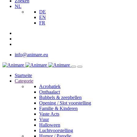
Zoeken
NL
DE
EN
FR
info@animare.eu
Startseite
Categorie
Acrobatiek
Onthaalact
Bubbels & zeepbellen
Opening / Slot voorstelling
Familie & Kinderen
Vaste Acts
Vuur
Halloween
Luchtvoorstelling
Humor / Parodie