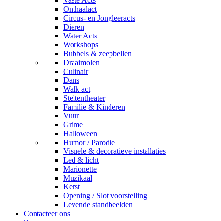
Vaste Acts
Onthaalact
Circus- en Jongleeracts
Dieren
Water Acts
Workshops
Bubbels & zeepbellen
Draaimolen
Culinair
Dans
Walk act
Steltentheater
Familie & Kinderen
Vuur
Grime
Halloween
Humor / Parodie
Visuele & decoratieve installaties
Led & licht
Marionette
Muzikaal
Kerst
Opening / Slot voorstelling
Levende standbeelden
Contacteer ons