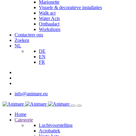
Marionette
Visuele & decoratieve installaties
Walk act
Water Acts
Onthaalact
Workshops
Contacteer ons
Zoeken
NL
DE
EN
FR
info@animare.eu
Home
Categorie
Luchtvoorstelling
Acrobatiek