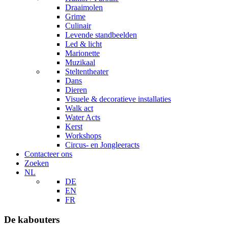
Draaimolen
Grime
Culinair
Levende standbeelden
Led & licht
Marionette
Muzikaal
Steltentheater
Dans
Dieren
Visuele & decoratieve installaties
Walk act
Water Acts
Kerst
Workshops
Circus- en Jongleeracts
Contacteer ons
Zoeken
NL
DE
EN
FR
De kabouters