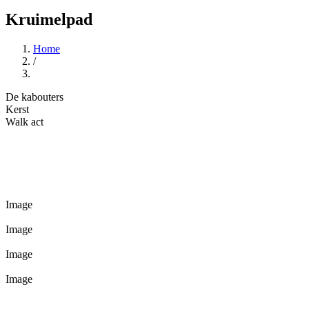
Kruimelpad
Home
/
Deze kleine kabouters zijn levenecht en ondeu
Ze zijn er heel het jaar, elk seizoen!
De kabouters
De artiesten komen uit Nederland
Kerst
Walk act
Image
Image
Image
Image