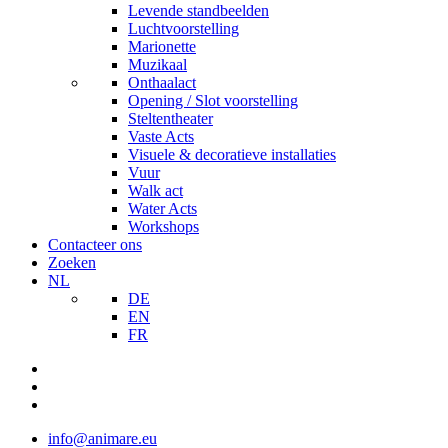
Levende standbeelden
Luchtvoorstelling
Marionette
Muzikaal
Onthaalact
Opening / Slot voorstelling
Steltentheater
Vaste Acts
Visuele & decoratieve installaties
Vuur
Walk act
Water Acts
Workshops
Contacteer ons
Zoeken
NL
DE
EN
FR
info@animare.eu