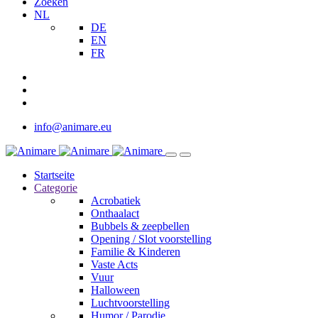
Zoeken
NL
DE
EN
FR
info@animare.eu
Startseite
Categorie
Acrobatiek
Onthaalact
Bubbels & zeepbellen
Opening / Slot voorstelling
Familie & Kinderen
Vaste Acts
Vuur
Halloween
Luchtvoorstelling
Humor / Parodie