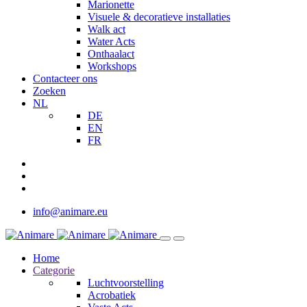
Marionette
Visuele & decoratieve installaties
Walk act
Water Acts
Onthaalact
Workshops
Contacteer ons
Zoeken
NL
DE
EN
FR
info@animare.eu
Home
Categorie
Luchtvoorstelling
Acrobatiek