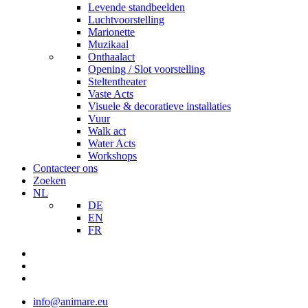
Levende standbeelden
Luchtvoorstelling
Marionette
Muzikaal
Onthaalact
Opening / Slot voorstelling
Steltentheater
Vaste Acts
Visuele & decoratieve installaties
Vuur
Walk act
Water Acts
Workshops
Contacteer ons
Zoeken
NL
DE
EN
FR
info@animare.eu