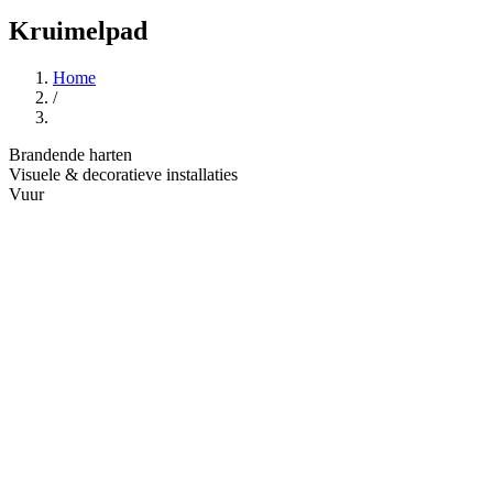
Kruimelpad
Home
/
Brandende harten
Visuele & decoratieve installaties
Vuur
De Brandende Harten is een installatie die zowe
Met stralende en vlammende harten symboliseer
Deze installatie kan aangevuld worden met vuu
Een continue vuuranimatie waarbij harten elk
Elk hart brandt ca. 9 minuten, wat toelaat om
Interactiemomenten waarbij bezoekers rond of 
De artiest komt uit België