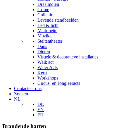
Draaimolen
Grime
Culinair
Levende standbeelden
Led & licht
Marionette
Muzikaal
Steltentheater
Dans
Dieren
Visuele & decoratieve installaties
Walk act
Water Acts
Kerst
Workshops
Circus- en Jongleeracts
Contacteer ons
Zoeken
NL
DE
EN
FR
Brandende harten