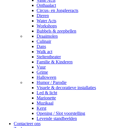
Vaste Acts
Onthaalact
Circus- en Jongleeracts
Dieren
Water Acts
Workshops
Bubbels & zeepbellen
Draaimolen
Culinair
Dans
Walk act
Steltentheater
Familie & Kinderen
Vuur
Grime
Halloween
Humor / Parodie
Visuele & decoratieve installaties
Led & licht
Marionette
Muzikaal
Kerst
Opening / Slot voorstelling
Levende standbeelden
Contacteer ons